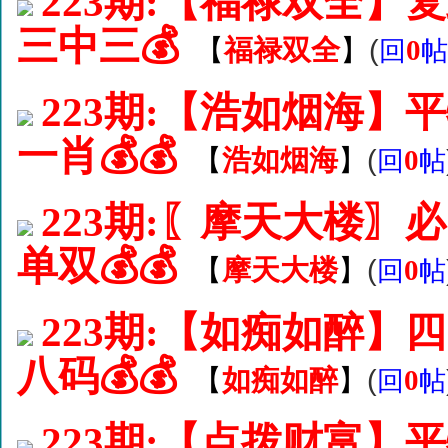
223期:【福禄双全】
三中三💰
福禄双全
(
【
】
0
回
帖
223期:【浩如烟海】
一肖💰💰
浩如烟海
(
【
】
0
回
帖
223期:〖摩天大楼〗
单双💰💰
摩天大楼
(
【
】
0
回
帖
223期:【如痴如醉】
八码💰💰
如痴如醉
(
【
】
0
回
帖
223期:【点拨财富】