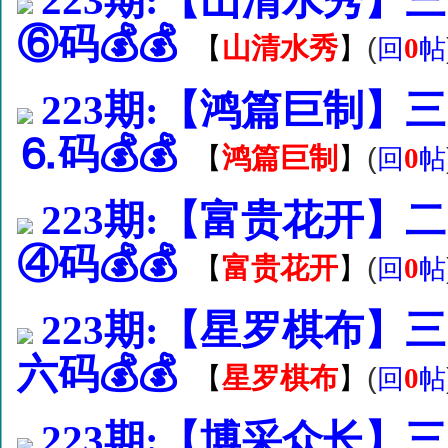
223期:【山清水秀】
⑥码💰💰
山清水秀
(
【
】
0
回
帖
223期:【鸿篇巨制】
⒍码💰💰
鸿篇巨制
(
【
】
0
回
帖
223期:【富贵花开】
④码💰💰
富贵花开
(
【
】
0
回
帖
223期:【星罗棋布】
六码💰💰
星罗棋布
(
【
】
0
回
帖
223期:【博采众长】