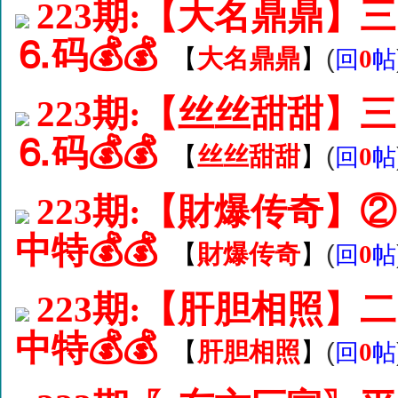
223期:【大名鼎鼎】
⒍码💰💰
大名鼎鼎
(
【
】
0
回
帖
223期:【丝丝甜甜】
⒍码💰💰
丝丝甜甜
(
【
】
0
回
帖
223期:【財爆传奇】
中特💰💰
財爆传奇
(
【
】
0
回
帖
223期:【肝胆相照】
中特💰💰
肝胆相照
(
【
】
0
回
帖