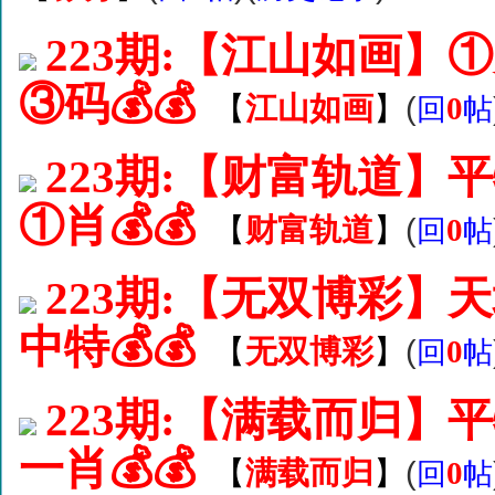
223期:【江山如画】
③码💰💰
江山如画
(
【
】
0
回
帖
223期:【财富轨道】
①肖💰💰
财富轨道
(
【
】
0
回
帖
223期:【无双博彩】
中特💰💰
无双博彩
(
【
】
0
回
帖
223期:【满载而归】
一肖💰💰
满载而归
(
【
】
0
回
帖