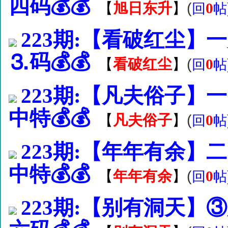
四码💰💰
旭日东升
(
【
】
0
回
帖
223期:【看破红尘】
⒊码💰💰
看破红尘
(
【
】
0
回
帖
223期:【凡夫俗子】
中特💰💰
凡夫俗子
(
【
】
0
回
帖
223期:【年年有余】
中特💰💰
年年有余
(
【
】
0
回
帖
223期:【别有洞天】