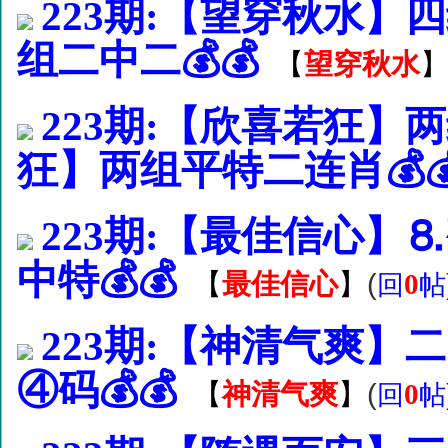
223期:【望穿秋水】
组二中二💰💰
望穿秋水
【
223期:【欣喜若狂】
狂】两组平特二连肖💰
223期:【最佳信心】
中特💰💰
最佳信心
(
【
】
0
回
帖
223期:【神清气爽】
④码💰💰
神清气爽
(
【
】
0
回
帖