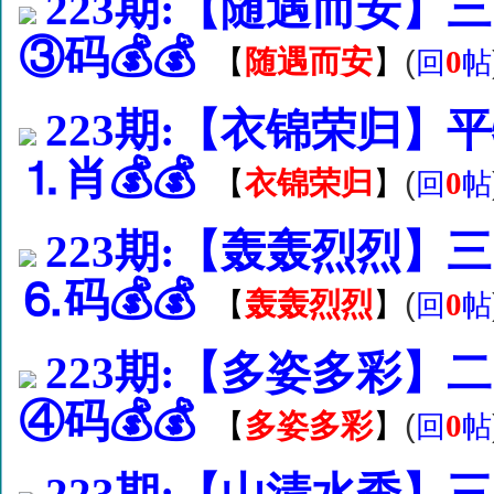
223期:【随遇而安】
③码💰💰
随遇而安
(
【
】
0
回
帖
223期:【衣锦荣归】
⒈肖💰💰
衣锦荣归
(
【
】
0
回
帖
223期:【轰轰烈烈】
⒍码💰💰
轰轰烈烈
(
【
】
0
回
帖
223期:【多姿多彩】
④码💰💰
多姿多彩
(
【
】
0
回
帖