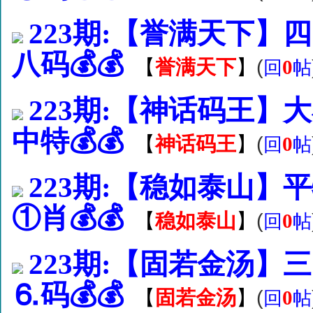
223期:【誉满天下】
八码💰💰
誉满天下
(
【
】
0
回
帖
223期:【神话码王】
中特💰💰
神话码王
(
【
】
0
回
帖
223期:【稳如泰山】
①肖💰💰
稳如泰山
(
【
】
0
回
帖
223期:【固若金汤】
⒍码💰💰
固若金汤
(
【
】
0
回
帖