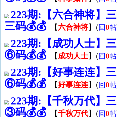
223期:【六合神将】
三码💰💰
六合神将
(
【
】
0
回
帖
223期:【成功人士】
⑥码💰💰
成功人士
(
【
】
0
回
帖
223期:【好事连连】
⑥码💰💰
好事连连
(
【
】
0
回
帖
223期:【千秋万代】
③码💰💰
千秋万代
(
【
】
0
回
帖