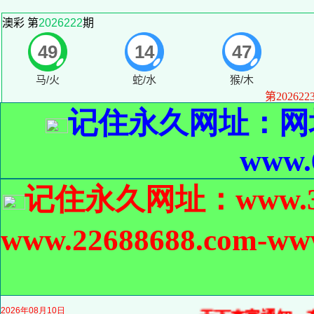
记住永久网址：网址导
www.
记住永久网址：www.39988
www.22688688.c
2026年08月10日