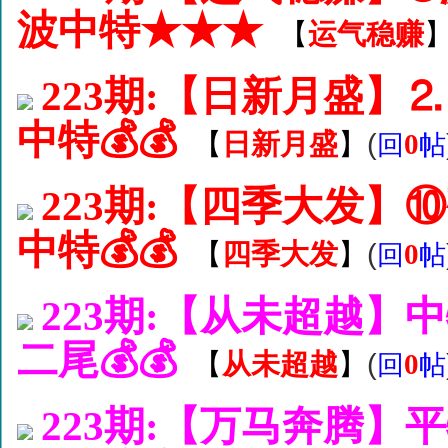
波中特★★★
运气稳赚
【
223期:【日新月盛】
中特💰💰
日新月盛
(
【
】
0
回
帖
223期:【四季大发】
中特💰💰
四季大发
(
【
】
0
回
帖
223期:【从未超越】
二尾💰💰
从未超越
(
【
】
0
回
帖
223期:【万马奔腾】