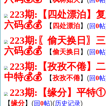
回
帖
223期:【四处漂泊】
六码💰💰
四处漂泊
(
【
】
0
回
帖
223期:〖偷天换日〗
六码💰💰
偷天换日
(
【
】
0
回
帖
223期:【孜孜不倦】
中特💰💰
孜孜不倦
(
【
】
0
回
帖
223期:【缘分】平特①
缘分
(
)(
)
【
】
0
回
帖
历史记录