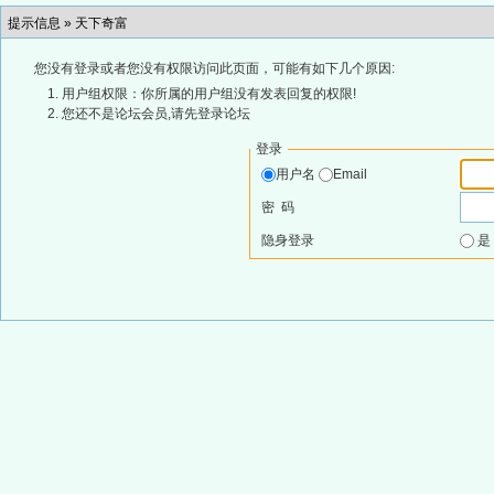
提示信息 »
天下奇富
您没有登录或者您没有权限访问此页面，可能有如下几个原因:
用户组权限：你所属的用户组没有发表回复的权限!
您还不是论坛会员,请先登录论坛
登录
用户名
Email
密 码
隐身登录