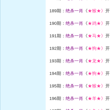
189期：
绝杀一肖
《
★猴★》
开
190期：
绝杀一肖
《
★鸡★》
开
191期：
绝杀一肖
《
★马★》
开
192期：
绝杀一肖
《
★狗★》
开
193期：
绝杀一肖
《
★龙★》
开
194期：
绝杀一肖
《
★狗★》
开
195期：
绝杀一肖
《
★猴★》
开
196期：
绝杀一肖
《
★羊★》
开