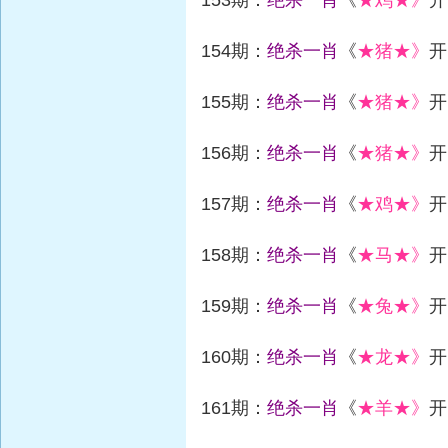
153期：
绝杀一肖
《
★鸡★》
开
154期：
绝杀一肖
《
★猪★》
开
155期：
绝杀一肖
《
★猪★》
开
156期：
绝杀一肖
《
★猪★》
开
157期：
绝杀一肖
《
★鸡★》
开
158期：
绝杀一肖
《
★马★》
开
159期：
绝杀一肖
《
★兔★》
开
160期：
绝杀一肖
《
★龙★》
开
161期：
绝杀一肖
《
★羊★》
开