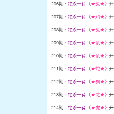
206期：
绝杀一肖
《
★兔★》
开
207期：
绝杀一肖
《
★鸡★》
开
208期：
绝杀一肖
《
★兔★》
开
209期：
绝杀一肖
《
★鼠★》
开
210期：
绝杀一肖
《
★鼠★》
开
211期：
绝杀一肖
《
★蛇★》
开
212期：
绝杀一肖
《
★狗★》
开
213期：
绝杀一肖
《
★龙★》
开
214期：
绝杀一肖
《
★虎★》
开