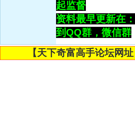
起监督
资料最早更新在：ww
到QQ群，微信群
【天下奇富高手论坛网址