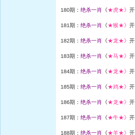
180期：
绝杀一肖
《
★虎★》
开
181期：
绝杀一肖
《
★猴★》
开
182期：
绝杀一肖
《
★龙★》
开
183期：
绝杀一肖
《
★马★》
开
184期：
绝杀一肖
《
★龙★》
开
185期：
绝杀一肖
《
★鸡★》
开
186期：
绝杀一肖
《
★龙★》
开
187期：
绝杀一肖
《
★牛★》
开
188期：
绝杀一肖
《
★羊★》
开