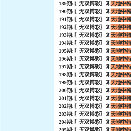
189期:〖无双博彩〗🦑
天地中
190期:〖无双博彩〗🦑
天地中
191期:〖无双博彩〗🦑
天地中
192期:〖无双博彩〗🦑
天地中
193期:〖无双博彩〗🦑
天地中
194期:〖无双博彩〗🦑
天地中
195期:〖无双博彩〗🦑
天地中
196期:〖无双博彩〗🦑
天地中
197期:〖无双博彩〗🦑
天地中
198期:〖无双博彩〗🦑
天地中
199期:〖无双博彩〗🦑
天地中
200期:〖无双博彩〗🦑
天地中
201期:〖无双博彩〗🦑
天地中
202期:〖无双博彩〗🦑
天地中
203期:〖无双博彩〗🦑
天地中
204期:〖无双博彩〗🦑
天地中
205期:〖无双博彩〗🦑
天地中