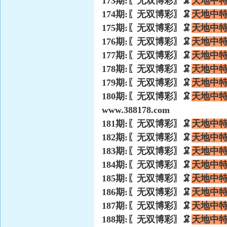
173期:〖无双博彩〗🦑
天地中
174期:〖无双博彩〗🦑
天地中
175期:〖无双博彩〗🦑
天地中
176期:〖无双博彩〗🦑
天地中
177期:〖无双博彩〗🦑
天地中
178期:〖无双博彩〗🦑
天地中
179期:〖无双博彩〗🦑
天地中
180期:〖无双博彩〗🦑
天地中
www.388178.com
181期:〖无双博彩〗🦑
天地中
182期:〖无双博彩〗🦑
天地中
183期:〖无双博彩〗🦑
天地中
184期:〖无双博彩〗🦑
天地中
185期:〖无双博彩〗🦑
天地中
186期:〖无双博彩〗🦑
天地中
187期:〖无双博彩〗🦑
天地中
188期:〖无双博彩〗🦑
天地中