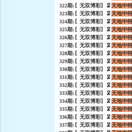
322期:〖无双博彩〗🦑
天地中
323期:〖无双博彩〗🦑
天地中
324期:〖无双博彩〗🦑
天地中
325期:〖无双博彩〗🦑
天地中
326期:〖无双博彩〗🦑
天地中
327期:〖无双博彩〗🦑
天地中
328期:〖无双博彩〗🦑
天地中
329期:〖无双博彩〗🦑
天地中
330期:〖无双博彩〗🦑
天地中
331期:〖无双博彩〗🦑
天地中
332期:〖无双博彩〗🦑
天地中
333期:〖无双博彩〗🦑
天地中
334期:〖无双博彩〗🦑
天地中
335期:〖无双博彩〗🦑
天地中
336期:〖无双博彩〗🦑
天地中
337期:〖无双博彩〗🦑
天地中