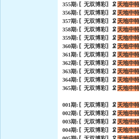
355期:〖无双博彩〗🦑
天地中
356期:〖无双博彩〗🦑
天地中
357期:〖无双博彩〗🦑
天地中
358期:〖无双博彩〗🦑
天地中
359期:〖无双博彩〗🦑
天地中
360期:〖无双博彩〗🦑
天地中
361期:〖无双博彩〗🦑
天地中
362期:〖无双博彩〗🦑
天地中
363期:〖无双博彩〗🦑
天地中
364期:〖无双博彩〗🦑
天地中
365期:〖无双博彩〗🦑
天地中
001期:〖无双博彩〗🦑
天地中
002期:〖无双博彩〗🦑
天地中
003期:〖无双博彩〗🦑
天地中
004期:〖无双博彩〗🦑
天地中
005期:〖无双博彩〗🦑
天地中