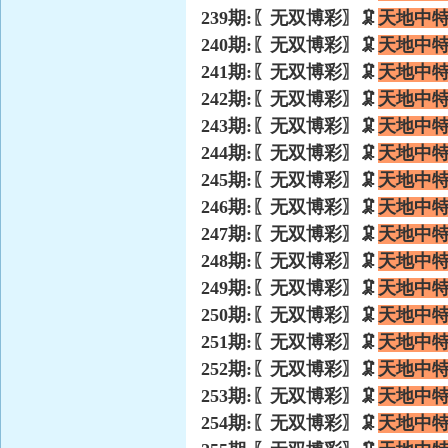
239期:〖无双博彩〗🦑
天地中
240期:〖无双博彩〗🦑
天地中
241期:〖无双博彩〗🦑
天地中
242期:〖无双博彩〗🦑
天地中
243期:〖无双博彩〗🦑
天地中
244期:〖无双博彩〗🦑
天地中
245期:〖无双博彩〗🦑
天地中
246期:〖无双博彩〗🦑
天地中
247期:〖无双博彩〗🦑
天地中
248期:〖无双博彩〗🦑
天地中
249期:〖无双博彩〗🦑
天地中
250期:〖无双博彩〗🦑
天地中
251期:〖无双博彩〗🦑
天地中
252期:〖无双博彩〗🦑
天地中
253期:〖无双博彩〗🦑
天地中
254期:〖无双博彩〗🦑
天地中