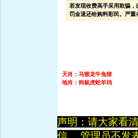
若发现收费高手采用欺骗，改
罚金退还给购料彩民。严重者
天肖：马猴龙牛兔猪
地肖：狗鼠虎蛇羊鸡
声明：请大家看
信， 管理员不发