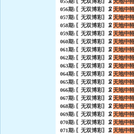
055期:〖无双博彩〗🦑
天地中
056期:〖无双博彩〗🦑
天地中
057期:〖无双博彩〗🦑
天地中
058期:〖无双博彩〗🦑
天地中
059期:〖无双博彩〗🦑
天地中
060期:〖无双博彩〗🦑
天地中
061期:〖无双博彩〗🦑
天地中
062期:〖无双博彩〗🦑
天地中
063期:〖无双博彩〗🦑
天地中
064期:〖无双博彩〗🦑
天地中
065期:〖无双博彩〗🦑
天地中
066期:〖无双博彩〗🦑
天地中
067期:〖无双博彩〗🦑
天地中
068期:〖无双博彩〗🦑
天地中
069期:〖无双博彩〗🦑
天地中
070期:〖无双博彩〗🦑
天地中
071期:〖无双博彩〗🦑
天地中