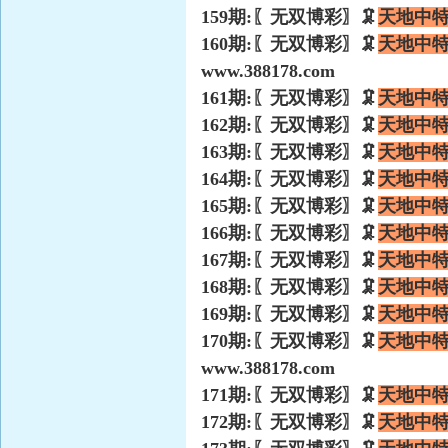
159期:〖无双博彩〗🦑
天地中
160期:〖无双博彩〗🦑
天地中
www.388178.com
161期:〖无双博彩〗🦑
天地中
162期:〖无双博彩〗🦑
天地中
163期:〖无双博彩〗🦑
天地中
164期:〖无双博彩〗🦑
天地中
165期:〖无双博彩〗🦑
天地中
166期:〖无双博彩〗🦑
天地中
167期:〖无双博彩〗🦑
天地中
168期:〖无双博彩〗🦑
天地中
169期:〖无双博彩〗🦑
天地中
170期:〖无双博彩〗🦑
天地中
www.388178.com
171期:〖无双博彩〗🦑
天地中
172期:〖无双博彩〗🦑
天地中