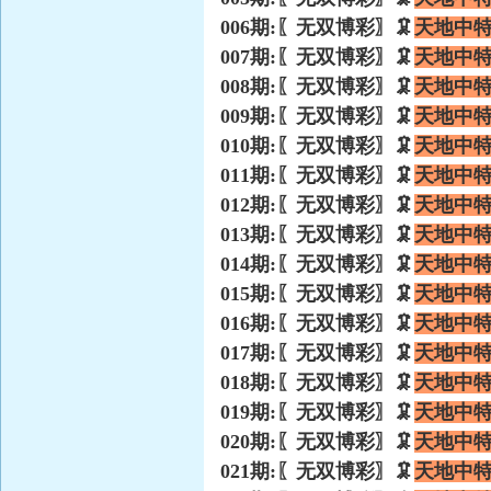
006期:〖无双博彩〗🦑
天地中
007期:〖无双博彩〗🦑
天地中
008期:〖无双博彩〗🦑
天地中
009期:〖无双博彩〗🦑
天地中
010期:〖无双博彩〗🦑
天地中
011期:〖无双博彩〗🦑
天地中
012期:〖无双博彩〗🦑
天地中
013期:〖无双博彩〗🦑
天地中
014期:〖无双博彩〗🦑
天地中
015期:〖无双博彩〗🦑
天地中
016期:〖无双博彩〗🦑
天地中
017期:〖无双博彩〗🦑
天地中
018期:〖无双博彩〗🦑
天地中
019期:〖无双博彩〗🦑
天地中
020期:〖无双博彩〗🦑
天地中
021期:〖无双博彩〗🦑
天地中