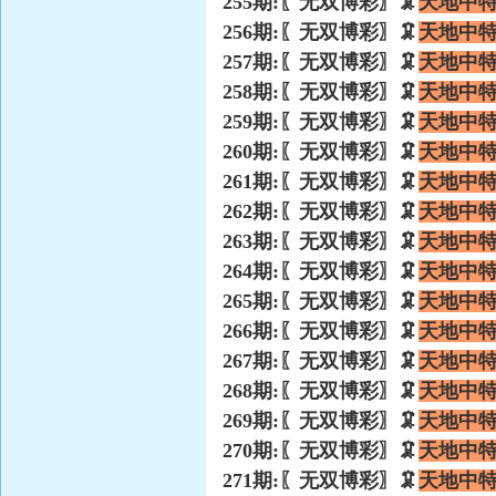
255期:〖无双博彩〗🦑
天地中
256期:〖无双博彩〗🦑
天地中
257期:〖无双博彩〗🦑
天地中
258期:〖无双博彩〗🦑
天地中
259期:〖无双博彩〗🦑
天地中
260期:〖无双博彩〗🦑
天地中
261期:〖无双博彩〗🦑
天地中
262期:〖无双博彩〗🦑
天地中
263期:〖无双博彩〗🦑
天地中
264期:〖无双博彩〗🦑
天地中
265期:〖无双博彩〗🦑
天地中
266期:〖无双博彩〗🦑
天地中
267期:〖无双博彩〗🦑
天地中
268期:〖无双博彩〗🦑
天地中
269期:〖无双博彩〗🦑
天地中
270期:〖无双博彩〗🦑
天地中
271期:〖无双博彩〗🦑
天地中