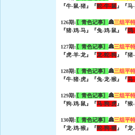
『牛-鼠-猪』『
蛇-牛-鼠
』『马-
126期:
〖青色记事〗
🏯
三组平
『猪-鸡-马』『兔-鸡-鼠』『
鸡
127期:
〖青色记事〗
🏯
三组平
『虎-羊-龙』『
龙-蛇-狗
』『猪-
128期:
〖青色记事〗
🏯
三组平
『牛-猪-虎』『兔-龙-猴』『
马
129期:
〖青色记事〗
🏯
三组平
『狗-鸡-鼠』『
马-狗-虎
』『猴-
130期:
〖青色记事〗
🏯
三组平
『龙-鸡-猴』『
蛇-狗-猴
』『龙-