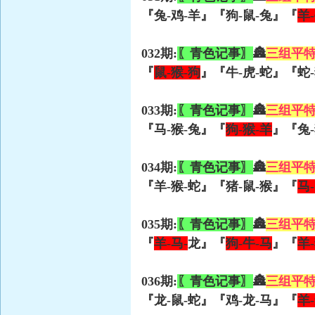
『兔-鸡-羊』『狗-鼠-兔』『
羊
032期:
〖青色记事〗
🏯
三组平
『
鼠-猴-狗
』『牛-虎-蛇』『蛇-
033期:
〖青色记事〗
🏯
三组平
『马-猴-兔』『
狗-猴-羊
』『兔-
034期:
〖青色记事〗
🏯
三组平
『羊-猴-蛇』『猪-鼠-猴』『
马
035期:
〖青色记事〗
🏯
三组平
『
羊-马-
龙』『
狗-牛-马
』『
羊
036期:
〖青色记事〗
🏯
三组平
『龙-鼠-蛇』『鸡-龙-马』『
羊