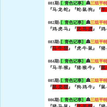
081期:
〖青色记事〗
🏯
三组平
『马-龙-蛇』『蛇-鼠-狗』『
羊
082期:
〖青色记事〗
🏯
三组平
『鸡-虎-马』『
龙-马-虎
』『鸡-
083期:
〖青色记事〗
🏯
三组平
『
马-牛-猪
』『虎-牛-鼠』『猪-
084期:
〖青色记事〗
🏯
三组平
『马-羊-猴』『猪-猴-牛』『
鼠
085期:
〖青色记事〗
🏯
三组平
『
鼠-龙-猪
』『狗-鸡-牛』『鼠-
086期:
〖青色记事〗
🏯
三组平
『猪-马-鼠』『
龙-羊-蛇
』『猪-