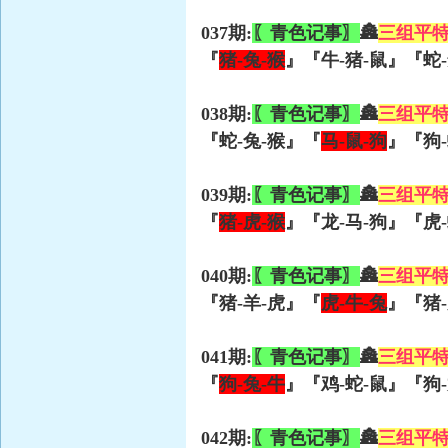
037期:
〖青色记事〗
🏯
三组平
『
猪-兔-猴
』『牛-猪-鼠』『蛇-
038期:
〖青色记事〗
🏯
三组平
『蛇-兔-猴』『
马-鼠-狗
』『狗-
039期:
〖青色记事〗
🏯
三组平
『
猪-虎-猴
』『龙-马-狗』『虎-
040期:
〖青色记事〗
🏯
三组平
『猪-羊-虎』『
虎-牛-兔
』『猪-
041期:
〖青色记事〗
🏯
三组平
『
狗-兔-牛
』『鸡-蛇-鼠』『狗-
042期:
〖青色记事〗
🏯
三组平