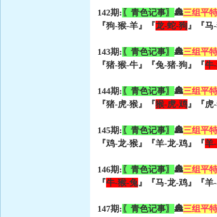
142期:
〖青色记事〗
🏯
三组平
『狗-猴-羊』『
龙-蛇-狗
』『马-
143期:
〖青色记事〗
🏯
三组平
『猪-猴-牛』『兔-猪-狗』『
牛
144期:
〖青色记事〗
🏯
三组平
『猪-虎-猴』『
猴-虎-鸡
』『虎-
145期:
〖青色记事〗
🏯
三组平
『鸡-龙-猴』『羊-龙-鸡』『
羊
146期:
〖青色记事〗
🏯
三组平
『
牛-猴-兔
』『马-龙-鸡』『羊-
147期:
〖青色记事〗
🏯
三组平