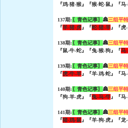
『鸡-猪-猴』『猴-蛇-鼠』『马
137期:
〖青色记事〗
🏯
三组平
『
羊-猪-虎
』『
蛇-猪-羊
』『虎-
138期:
〖青色记事〗
🏯
三组平
『鼠-牛-蛇』『兔-猴-狗』『
马
139期:
〖青色记事〗
🏯
三组平
『
虎-牛-羊
』『羊-鸡-蛇』『马-
140期:
〖青色记事〗
🏯
三组平
『狗-羊-虎』『
兔-马-牛
』『马-
141期:
〖青色记事〗
🏯
三组平
『
猪-鸡-鼠
』『羊-狗-虎』『龙-