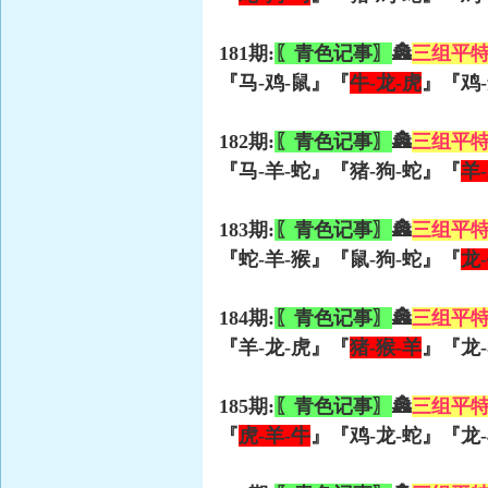
181期:
〖青色记事〗
🏯
三组平
『马-鸡-鼠』『
牛-龙-虎
』『鸡-
182期:
〖青色记事〗
🏯
三组平
『马-羊-蛇』『猪-狗-蛇』『
羊
183期:
〖青色记事〗
🏯
三组平
『蛇-羊-猴』『鼠-狗-蛇』『
龙
184期:
〖青色记事〗
🏯
三组平
『羊-龙-虎』『
猪-猴-羊
』『龙-
185期:
〖青色记事〗
🏯
三组平
『
虎-羊-牛
』『鸡-龙-蛇』『龙-