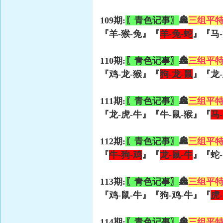
109期:
〖青色记事〗
🏯
三组平
『羊-猴-兔』『
羊-兔-蛇
』『马-
110期:
〖青色记事〗
🏯
三组平
『鸡-龙-猴』『
狗-龙-鼠
』『龙-
111期:
〖青色记事〗
🏯
三组平
『龙-虎-牛』『牛-鼠-猴』『
马
112期:
〖青色记事〗
🏯
三组平
『
牛-狗-鸡
』『
龙-鼠-牛
』『蛇-
113期:
〖青色记事〗
🏯
三组平
『鸡-鼠-牛』『狗-鸡-牛』『
虎
114期:
〖青色记事〗
🏯
三组平