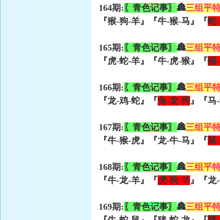
164期:
〖青色记事〗
🏯
三组平
『猴-狗-羊』『牛-猴-马』『
蛇
165期:
〖青色记事〗
🏯
三组平
『虎-蛇-羊』『牛-虎-猴』『
猴
166期:
〖青色记事〗
🏯
三组平
『龙-鸡-蛇』『
兔-龙-狗
』『马-
167期:
〖青色记事〗
🏯
三组平
『牛-猴-虎』『龙-牛-马』『
鼠
168期:
〖青色记事〗
🏯
三组平
『牛-龙-羊』『
虎-狗-羊
』『龙-
169期:
〖青色记事〗
🏯
三组平