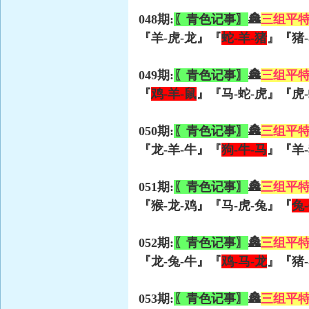
048期:
〖青色记事〗
🏯
三组平
『羊-虎-龙』『
蛇-羊-猪
』『猪-
049期:
〖青色记事〗
🏯
三组平
『
鸡-羊-鼠
』『马-蛇-虎』『虎-
050期:
〖青色记事〗
🏯
三组平
『龙-羊-牛』『
狗-牛-马
』『羊-
051期:
〖青色记事〗
🏯
三组平
『猴-龙-鸡』『马-虎-兔』『
兔
052期:
〖青色记事〗
🏯
三组平
『龙-兔-牛』『
鸡-马-龙
』『猪-
053期:
〖青色记事〗
🏯
三组平