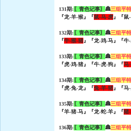
131期:
〖青色记事〗
🏯
三组平
『龙-羊-猴』『
鼠-马-虎
』『鼠-
132期:
〖青色记事〗
🏯
三组平
『
牛-猴-猪
』『龙-鸡-马』『牛-
133期:
〖青色记事〗
🏯
三组平
『虎-鸡-猪』『牛-虎-狗』『
马
134期:
〖青色记事〗
🏯
三组平
『虎-兔-龙』『
兔-羊-猪
』『马-
135期:
〖青色记事〗
🏯
三组平
『羊-猪-马』『龙-蛇-羊』『
猪
136期:
〖青色记事〗
🏯
三组平