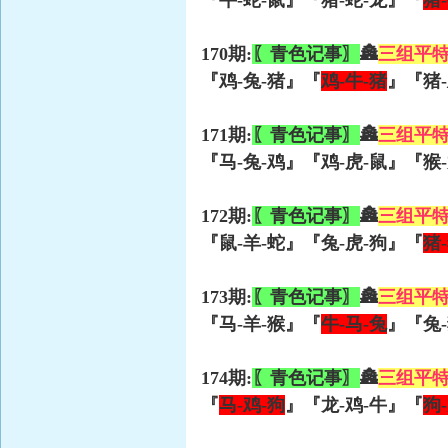
『牛-蛇-鼠』『猪-蛇-龙』『
猪
170期:
〖青色记事〗
🏯
三组平
『鸡-兔-猪』『
鸡-牛-猪
』『猪-
171期:
〖青色记事〗
🏯
三组平
『马-兔-鸡』『鸡-虎-鼠』『猴
172期:
〖青色记事〗
🏯
三组平
『鼠-羊-蛇』『兔-虎-狗』『
猪
173期:
〖青色记事〗
🏯
三组平
『马-羊-猴』『
牛-马-兔
』『兔-
174期:
〖青色记事〗
🏯
三组平
『
马-鸡-狗
』『龙-鸡-牛』『
狗