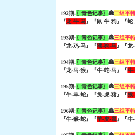
192期:
〖青色记事〗
🏯
三组平
『
龙-牛-马
』『鼠-牛-狗』『蛇-
193期:
〖青色记事〗
🏯
三组平
『龙-鸡-马』『
猴-狗-马
』『龙-
194期:
〖青色记事〗
🏯
三组平
『龙-马-猴』『牛-蛇-马』『
牛
195期:
〖青色记事〗
🏯
三组平
『牛-羊-蛇』『兔-虎-猪』『
猴
196期:
〖青色记事〗
🏯
三组平
『牛-猴-蛇』『
羊-虎-鼠
』『牛-