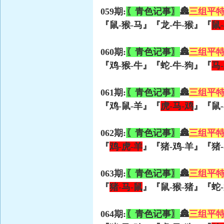
059期:
〖青色记事〗
🏯
三组平
『鼠-猴-马』『龙-牛-猴』『
鼠
060期:
〖青色记事〗
🏯
三组平
『鸡-猴-牛』『蛇-牛-狗』『
马
061期:
〖青色记事〗
🏯
三组平
『鸡-鼠-羊』『
虎-马-鸡
』『鼠-
062期:
〖青色记事〗
🏯
三组平
『
鸡-虎-羊
』『猪-鸡-羊』『猪-
063期:
〖青色记事〗
🏯
三组平
『
猪-马-鼠
』『鼠-猴-猪』『蛇-
064期:
〖青色记事〗
🏯
三组平