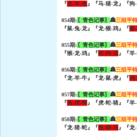
『
龙-羊-兔
』『马-猪-龙』『狗-
054期:
〖青色记事〗
🏯
三组平
『鼠-兔-龙』『龙-猴-鸡』『
鼠
055期:
〖青色记事〗
🏯
三组平
『猴-龙-鸡』『
蛇-狗-龙
』『羊-
056期:
〖青色记事〗
🏯
三组平
『龙-羊-牛』『龙-鼠-虎』『
鸡
057期:
〖青色记事〗
🏯
三组平
『
兔-虎-狗
』『虎-蛇-猪』『羊-
058期:
〖青色记事〗
🏯
三组平
『龙-猪-蛇』『
兔-猪-马
』『龙-