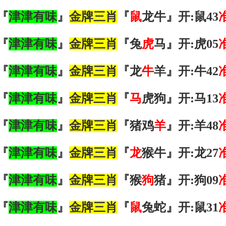
:『
津津有味
』
金牌三肖
『
鼠
龙牛』开:鼠43
:『
津津有味
』
金牌三肖
『兔
虎
马』开:虎05
:『
津津有味
』
金牌三肖
『龙
牛
羊』开:牛42
:『
津津有味
』
金牌三肖
『
马
虎狗』开:马13
:『
津津有味
』
金牌三肖
『猪鸡
羊
』开:羊48
:『
津津有味
』
金牌三肖
『
龙
猴牛』开:龙27
:『
津津有味
』
金牌三肖
『猴
狗
猪』开:狗09
:『
津津有味
』
金牌三肖
『
鼠
兔蛇』开:鼠31