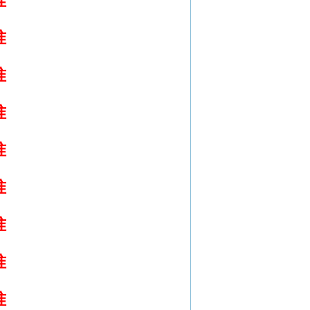
准
准
准
准
准
准
准
准
准