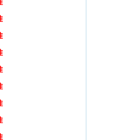
准
准
准
准
准
准
准
准
准