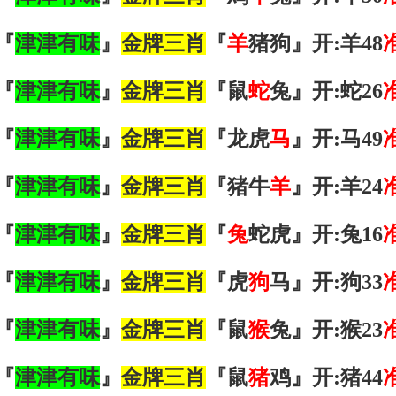
:『
津津有味
』
金牌三肖
『
羊
猪狗』开:羊48
:『
津津有味
』
金牌三肖
『鼠
蛇
兔』开:蛇26
:『
津津有味
』
金牌三肖
『龙虎
马
』开:马49
:『
津津有味
』
金牌三肖
『猪牛
羊
』开:羊24
:『
津津有味
』
金牌三肖
『
兔
蛇虎』开:兔16
:『
津津有味
』
金牌三肖
『虎
狗
马』开:狗33
:『
津津有味
』
金牌三肖
『鼠
猴
兔』开:猴23
:『
津津有味
』
金牌三肖
『鼠
猪
鸡』开:猪44