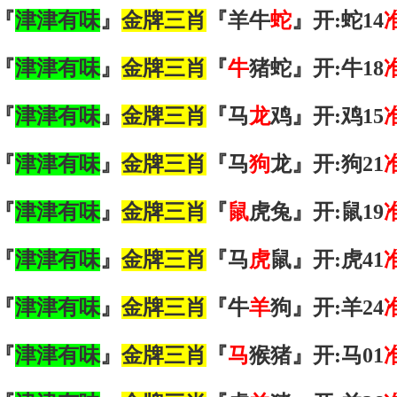
:『
津津有味
』
金牌三肖
『羊牛
蛇
』开:蛇14
:『
津津有味
』
金牌三肖
『
牛
猪蛇』开:牛18
:『
津津有味
』
金牌三肖
『马
龙
鸡』开:鸡15
:『
津津有味
』
金牌三肖
『马
狗
龙』开:狗21
:『
津津有味
』
金牌三肖
『
鼠
虎兔』开:鼠19
:『
津津有味
』
金牌三肖
『马
虎
鼠』开:虎41
:『
津津有味
』
金牌三肖
『牛
羊
狗』开:羊24
:『
津津有味
』
金牌三肖
『
马
猴猪』开:马01