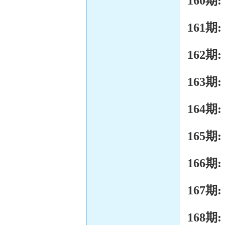
160期
161期
162期
163期
164期
165期
166期
167期
168期