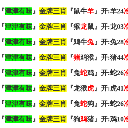
:『
津津有味
』
金牌三肖
『鼠牛
羊
』开:羊24
:『
津津有味
』
金牌三肖
『猴
龙
鼠』开:龙03
:『
津津有味
』
金牌三肖
『鸡牛
兔
』开:兔28
:『
津津有味
』
金牌三肖
『
猪
鸡猴』开:猪44
:『
津津有味
』
金牌三肖
『兔
蛇
鸡』开:蛇26
:『
津津有味
』
金牌三肖
『龙猴
虎
』开:虎41
:『
津津有味
』
金牌三肖
『兔
蛇
狗』开:蛇26
:『
津津有味
』
金牌三肖
『狗
鸡
猪』开:鸡10