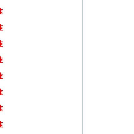
准
准
准
准
准
准
准
准