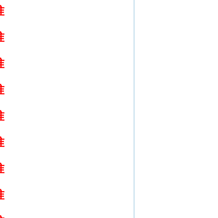
准
准
准
准
准
准
准
准