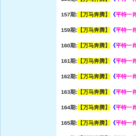
157期:
【万马奔腾】
《
平特一
159期:
【万马奔腾】
《
平特一
160期:
【万马奔腾】
《
平特一
161期:
【万马奔腾】
《
平特一
162期:
【万马奔腾】
《
平特一
163期:
【万马奔腾】
《
平特一
164期:
【万马奔腾】
《
平特一
165期:
【万马奔腾】
《
平特一