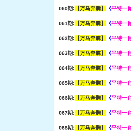
060期:
【万马奔腾】
《
平特一
061期:
【万马奔腾】
《
平特一
062期:
【万马奔腾】
《
平特一
063期:
【万马奔腾】
《
平特一
064期:
【万马奔腾】
《
平特一
065期:
【万马奔腾】
《
平特一
066期:
【万马奔腾】
《
平特一
067期:
【万马奔腾】
《
平特一
068期:
【万马奔腾】
《
平特一