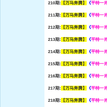
210期:
【万马奔腾】
《
平特一
211期:
【万马奔腾】
《
平特一
212期:
【万马奔腾】
《
平特一
213期:
【万马奔腾】
《
平特一
214期:
【万马奔腾】
《
平特一
215期:
【万马奔腾】
《
平特一
216期:
【万马奔腾】
《
平特一
217期:
【万马奔腾】
《
平特一
218期:
【万马奔腾】
《
平特一