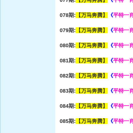
077期:
【万马奔腾】
《
平特一
078期:
【万马奔腾】
《
平特一
079期:
【万马奔腾】
《
平特一
080期:
【万马奔腾】
《
平特一
081期:
【万马奔腾】
《
平特一
082期:
【万马奔腾】
《
平特一
083期:
【万马奔腾】
《
平特一
084期:
【万马奔腾】
《
平特一
085期:
【万马奔腾】
《
平特一