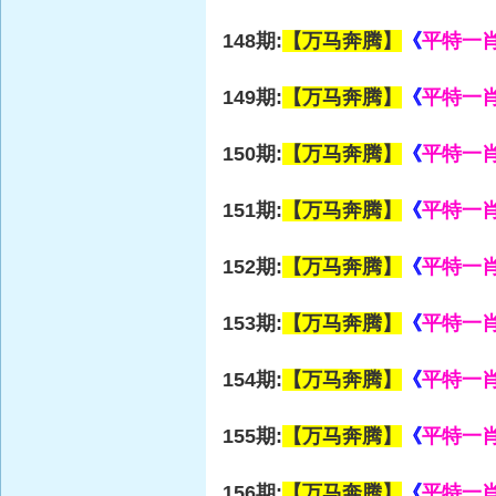
148期:
【万马奔腾】
《
平特一
149期:
【万马奔腾】
《
平特一
150期:
【万马奔腾】
《
平特一
151期:
【万马奔腾】
《
平特一
152期:
【万马奔腾】
《
平特一
153期:
【万马奔腾】
《
平特一
154期:
【万马奔腾】
《
平特一
155期:
【万马奔腾】
《
平特一
156期:
【万马奔腾】
《
平特一