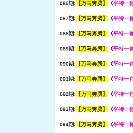
086期:
【万马奔腾】
《
平特一
087期:
【万马奔腾】
《
平特一
088期:
【万马奔腾】
《
平特一
089期:
【万马奔腾】
《
平特一
090期:
【万马奔腾】
《
平特一
091期:
【万马奔腾】
《
平特一
092期:
【万马奔腾】
《
平特一
093期:
【万马奔腾】
《
平特一
094期:
【万马奔腾】
《
平特一