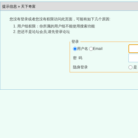
提示信息 »
天下奇富
您没有登录或者您没有权限访问此页面，可能有如下几个原因:
用户组权限：你所属的用户组不能使用搜索功能
您还不是论坛会员,请先登录论坛
登录
用户名
Email
密 码
隐身登录