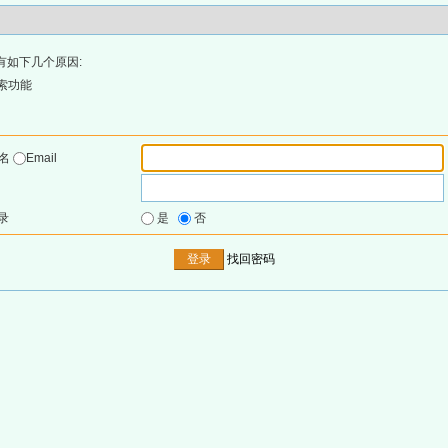
有如下几个原因:
索功能
户名
Email
录
是
否
找回密码