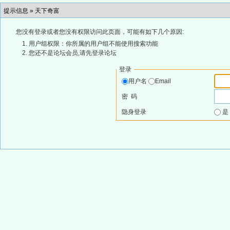
提示信息 »
天下奇富
您没有登录或者您没有权限访问此页面，可能有如下几个原因:
用户组权限：你所属的用户组不能使用搜索功能
您还不是论坛会员,请先登录论坛
登录
用户名
Email
密 码
隐身登录