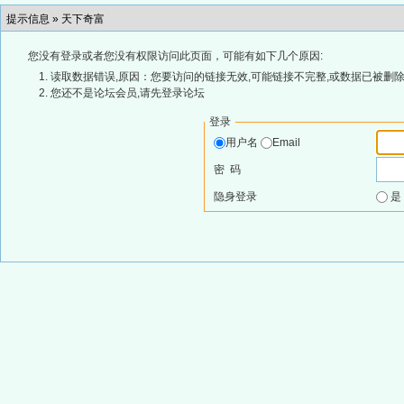
提示信息 »
天下奇富
您没有登录或者您没有权限访问此页面，可能有如下几个原因:
读取数据错误,原因：您要访问的链接无效,可能链接不完整,或数据已被删除
您还不是论坛会员,请先登录论坛
登录
用户名
Email
密 码
隐身登录