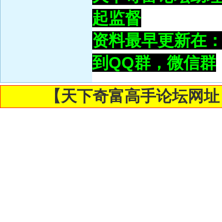
起监督
资料最早更新在：ww
到QQ群，微信群
【天下奇富高手论坛网址