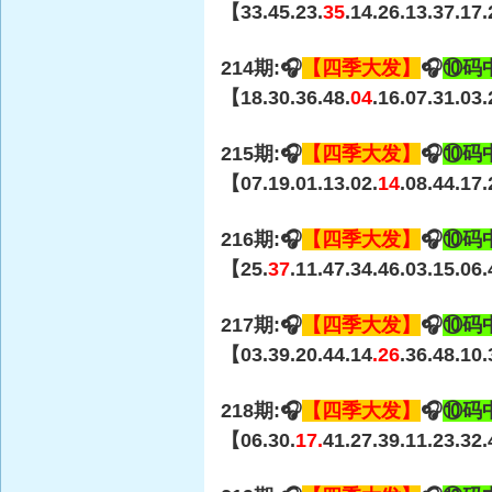
【33.45.23.
35
.14.26.13.37.17.
214期:🎧
【四季大发】
🎧
⑩码
【18.30.36.48.
04
.16.07.31.03.
215期:🎧
【四季大发】
🎧
⑩码
【07.19.01.13.02.
14
.08.44.17.
216期:🎧
【四季大发】
🎧
⑩码
【25.
37
.11.47.34.46.03.15.06.
217期:🎧
【四季大发】
🎧
⑩码
【03.39.20.44.14
.26
.36.48.10.
218期:🎧
【四季大发】
🎧
⑩码
【06.30.
17.
41.27.39.11.23.32.