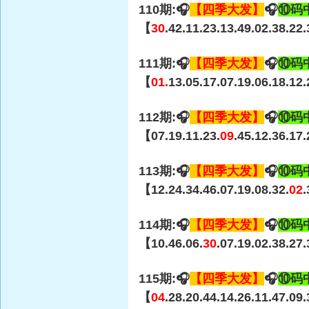
110期:🎧
【四季大发】
🎧
⑩码
【
30
.42.11.23.13.49.02.38.22
111期:🎧
【四季大发】
🎧
⑩码
【
01.
13.05.17.07.19.06.18.12
112期:🎧
【四季大发】
🎧
⑩码
【07.19.11.23.
09
.45.12.36.17
113期:🎧
【四季大发】
🎧
⑩码
【12.24.34.46.07.19.08.32.
02
114期:🎧
【四季大发】
🎧
⑩码
【10.46.06.
30
.07.19.02.38.27
115期:🎧
【四季大发】
🎧
⑩码
【
04
.28.20.44.14.26.11.47.09