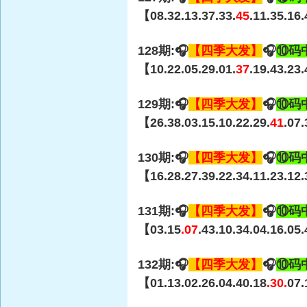
【08.32.13.37.33.
45
.11.35.16
128期:🎧
【四季大发】
🎧
⑩码
【10.22.05.29.01.
37
.19.43.23
129期:🎧
【四季大发】
🎧
⑩码
【26.38.03.15.10.22.29.
41
.07
130期:🎧
【四季大发】
🎧
⑩码
【16.28.27.39.22.34.11.23.12
131期:🎧
【四季大发】
🎧
⑩码
【03.15
.07
.43.10.34.04.16.05
132期:🎧
【四季大发】
🎧
⑩码
【01.13.02.26.04.40.18
.30.
07