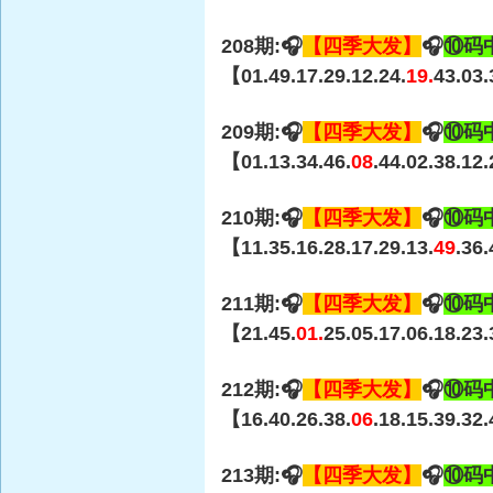
208期:🎧
【四季大发】
🎧
⑩码
【01.49.17.29.12.24.
19.
43.03.
209期:🎧
【四季大发】
🎧
⑩码
【01.13.34.46.
08
.44.02.38.12.
210期:🎧
【四季大发】
🎧
⑩码
【11.35.16.28.17.29.13.
49
.36.
211期:🎧
【四季大发】
🎧
⑩码
【21.45.
01.
25.05.17.06.18.23.
212期:🎧
【四季大发】
🎧
⑩码
【16.40.26.38.
06
.18.15.39.32.
213期:🎧
【四季大发】
🎧
⑩码