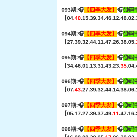
093期:🎧
【四季大发】
🎧
⑩码
【04
.40
.15.39.34.46.12.48.02
094期:🎧
【四季大发】
🎧
⑩码
【27.39.32.44.11.47.26.38.05.
095期:🎧
【四季大发】
🎧
⑩码
【34.46.01.13.31.43.23.
35
.04
096期:🎧
【四季大发】
🎧
⑩码
【07
.43.
27.39.32.44.14.38.06
097期:🎧
【四季大发】
🎧
⑩码
【05.17.27.39.37.49
.11
.47.16
098期:🎧
【四季大发】
🎧
⑩码