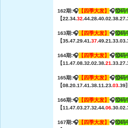
162期:🎧
【四季大发】
🎧
⑩码
【22.34.
32
.44.28.40.02.38.27.
163期:🎧
【四季大发】
🎧
⑩码
【35.47.29.41.
37.
49.21.33.03.
164期:🎧
【四季大发】
🎧
⑩码
【11.47.08.32.02.38.
21
.33.27.
165期:🎧
【四季大发】
🎧
⑩码
【08.20.17.41.38.11.23.
03.
39
166期:🎧
【四季大发】
🎧
⑩码
【11.47.03.27.32.44.
06
.30.02.
167期:🎧
【四季大发】
🎧
⑩码