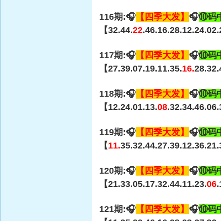
116期:🎧
【四季大发】
🎧
⑩码
【32.44.
22
.46.16.28.12.24.02
117期:🎧
【四季大发】
🎧
⑩码
【27.39.07.19.11.35.
16.
28.32
118期:🎧
【四季大发】
🎧
⑩码
【12.24.01.13.
08
.32.34.46.06
119期:🎧
【四季大发】
🎧
⑩码
【
11.
35.32.44.27.39.12.36.21
120期:🎧
【四季大发】
🎧
⑩码
【21.33.05.17.32.44.11.23.
06
121期:🎧
【四季大发】
🎧
⑩码