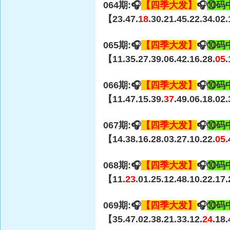
064期:🎧
【四季大发】
🎧
⑩码
【23.47.
18
.30.21.45.22.34.02
065期:🎧
【四季大发】
🎧
⑩码
【11.35.27.39.06.42.16.28.
05
066期:🎧
【四季大发】
🎧
⑩码
【11.47.15.39.
37
.49.06.18.02
067期:🎧
【四季大发】
🎧
⑩码
【14.38.16.28.03.27.10.22.
05.
068期:🎧
【四季大发】
🎧
⑩码
【11.
23.
01.25.12.48.10.22.17
069期:🎧
【四季大发】
🎧
⑩码
【35.47.02.38.21.33.12.
24
.18