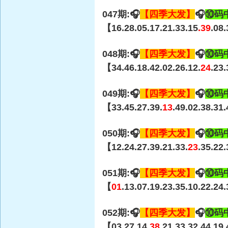
047期:🎧
【四季大发】
🎧
⑩码
【16.28.05.17.21.33.15
.39
.08
048期:🎧
【四季大发】
🎧
⑩码
【34.46.18.42.02.26.12.
24
.23
049期:🎧
【四季大发】
🎧
⑩码
【33.45.27.39.
13
.49.02.38.31
050期:🎧
【四季大发】
🎧
⑩码
【12.24.27.39.21.33.
23
.35.22
051期:🎧
【四季大发】
🎧
⑩码
【
01
.13.07.19.23.35.10.22.24
052期:🎧
【四季大发】
🎧
⑩码
【03.27.14.
38
.21.33.32.44.19