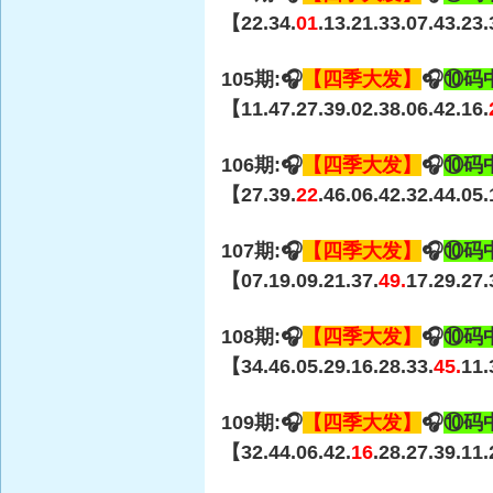
【22.34.
01
.13.21.33.07.43.23
105期:🎧
【四季大发】
🎧
⑩码
【11.47.27.39.02.38.06.42.16.
106期:🎧
【四季大发】
🎧
⑩码
【27.39.
22
.46.06.42.32.44.05
107期:🎧
【四季大发】
🎧
⑩码
【07.19.09.21.37.
49.
17.29.27
108期:🎧
【四季大发】
🎧
⑩码
【34.46.05.29.16.28.33.
45.
11
109期:🎧
【四季大发】
🎧
⑩码
【32.44.06.42.
16
.28.27.39.11