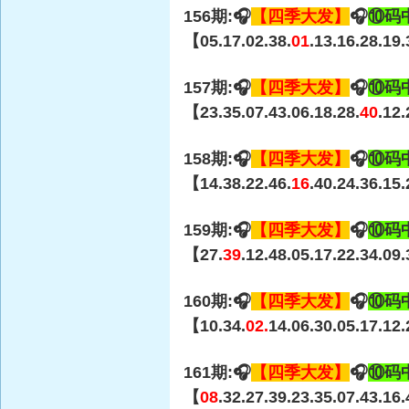
156期:🎧
【四季大发】
🎧
⑩码
【05.17.02.38.
01
.13.16.28.19.
157期:🎧
【四季大发】
🎧
⑩码
【23.35.07.43.06.18.28.
40
.12.
158期:🎧
【四季大发】
🎧
⑩码
【14.38.22.46.
16
.40.24.36.15.
159期:🎧
【四季大发】
🎧
⑩码
【27.
39
.12.48.05.17.22.34.09.
160期:🎧
【四季大发】
🎧
⑩码
【10.34.
02.
14.06.30.05.17.12.
161期:🎧
【四季大发】
🎧
⑩码
【
08
.32.27.39.23.35.07.43.16.