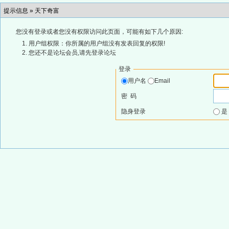
提示信息 »
天下奇富
您没有登录或者您没有权限访问此页面，可能有如下几个原因:
用户组权限：你所属的用户组没有发表回复的权限!
您还不是论坛会员,请先登录论坛
登录
用户名
Email
密 码
隐身登录