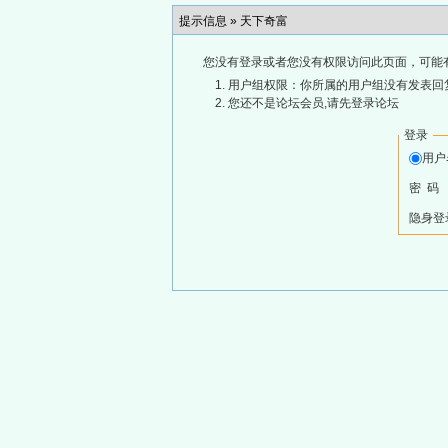
提示信息 »
天下奇富
您没有登录或者您没有权限访问此页面，可能
用户组权限：你所属的用户组没有发表回
您还不是论坛会员,请先登录论坛
登录
用
密 码
隐身登