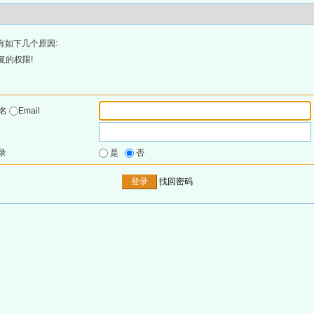
有如下几个原因:
复的权限!
户名
Email
录
是
否
找回密码