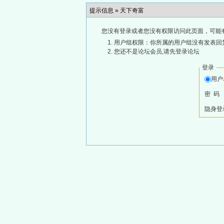
提示信息 »
天下奇富
您没有登录或者您没有权限访问此页面，可能
用户组权限：你所属的用户组没有发表回
您还不是论坛会员,请先登录论坛
登录
用
密 码
隐身登