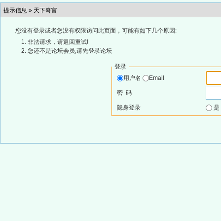
提示信息 »
天下奇富
您没有登录或者您没有权限访问此页面，可能有如下几个原因:
非法请求，请返回重试!
您还不是论坛会员,请先登录论坛
登录
用户名
Email
密 码
隐身登录