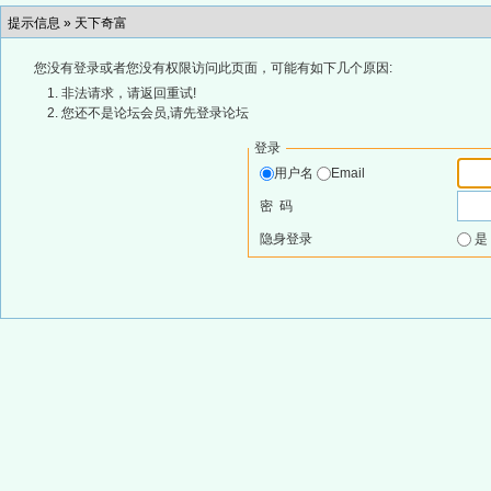
提示信息 »
天下奇富
您没有登录或者您没有权限访问此页面，可能有如下几个原因:
非法请求，请返回重试!
您还不是论坛会员,请先登录论坛
登录
用户名
Email
密 码
隐身登录