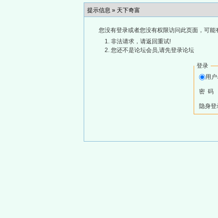
提示信息 »
天下奇富
您没有登录或者您没有权限访问此页面，可能
非法请求，请返回重试!
您还不是论坛会员,请先登录论坛
登录
用
密 码
隐身登