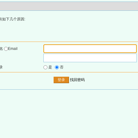
有如下几个原因:
户名
Email
录
是
否
找回密码